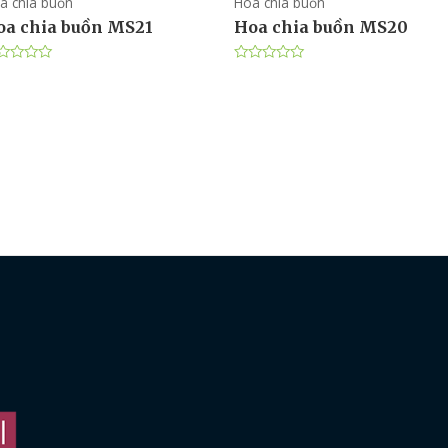
a chia buồn
Hoa chia buồn
oa chia buồn MS21
Hoa chia buồn MS20
ợc
Được
p
xếp
ng
hạng
0
5
ao
sao