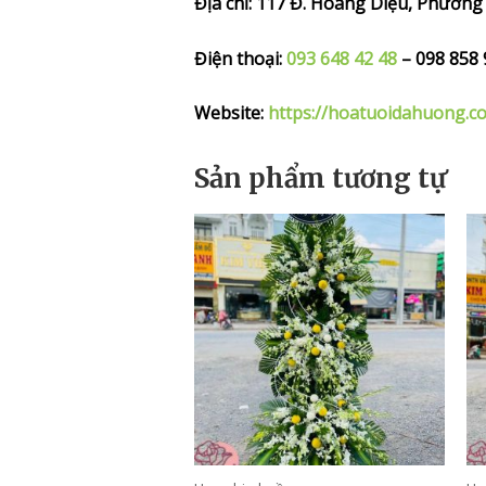
Địa chỉ: 117 Đ. Hoàng Diệu, Phườn
Điện thoại:
093 648 42 48
– 098 858 
Website:
https://hoatuoidahuong.c
Sản phẩm tương tự