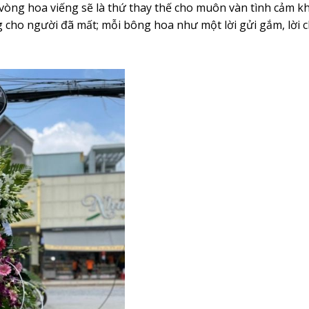
òng hoa viếng sẽ là thứ thay thế cho muôn vàn tình cảm khô
g cho người đã mất; mỗi bông hoa như một lời gửi gắm, lời ch