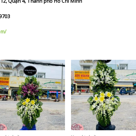
g 12, Quận 4, Thành phố Hồ Chí Minh
9703
om/