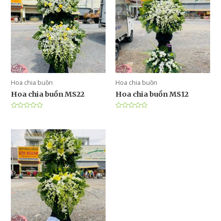
Hoa chia buồn
Hoa chia buồn
Hoa chia buồn MS22
Hoa chia buồn MS12
Được
Được
xếp
xếp
hạng
hạng
0
0
5
5
sao
sao