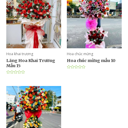
Hoa khai trương
Hoa chúc mừng
Lãng Hoa Khai Trương
Hoa chúc mừng mẫu 10
Mẫu 15
Được
xếp
Được
hạng
xếp
0
hạng
5
0
sao
5
sao