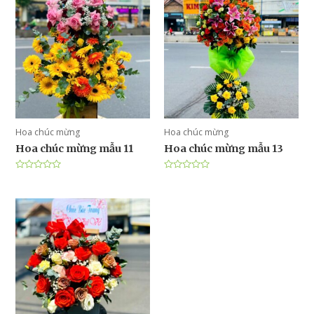
Hoa chúc mừng
Hoa chúc mừng
Hoa chúc mừng mẫu 11
Hoa chúc mừng mẫu 13
Được
Được
xếp
xếp
hạng
hạng
0
0
5
5
sao
sao