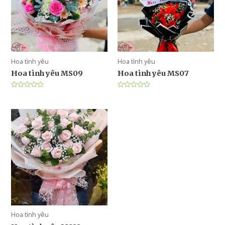
Hoa tình yêu
Hoa tình yêu
Hoa tình yêu MS09
Hoa tình yêu MS07
Được
Được
xếp
xếp
hạng
hạng
0
0
5
5
sao
sao
Hoa tình yêu