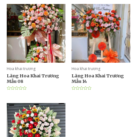
Hoa khai trương
Hoa khai trương
Lãng Hoa Khai Trương
Lãng Hoa Khai Trương
Mẫu 08
Mẫu 14
Được
Được
xếp
xếp
hạng
hạng
0
0
5
5
sao
sao