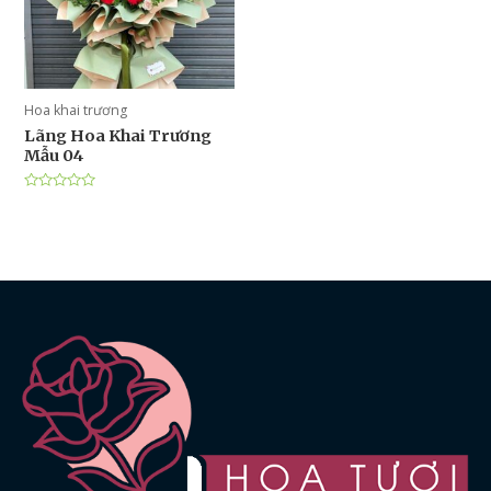
Hoa khai trương
Lãng Hoa Khai Trương
Mẫu 04
Được
xếp
hạng
0
5
sao