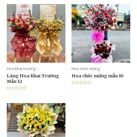
Hoa khai trương
Hoa chúc mừng
Lãng Hoa Khai Trương
Hoa chúc mừng mẫu 10
Mẫu 12
Được
xếp
Được
hạng
xếp
0
hạng
5
0
sao
5
sao