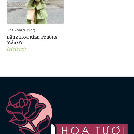
Hoa khai trương
Lãng Hoa Khai Trương
Mẫu 07
Được
xếp
hạng
0
5
sao