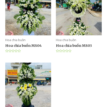
Hoa chia buồn
Hoa chia buồn
Hoa chia buồn MS04
Hoa chia buồn MS03
Được
Được
xếp
xếp
hạng
hạng
0
0
5
5
sao
sao