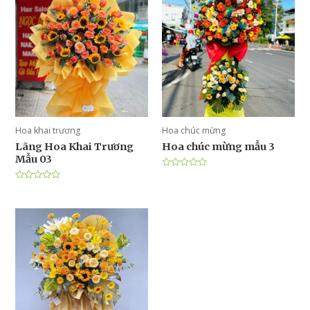
Hoa khai trương
Hoa chúc mừng
Lãng Hoa Khai Trương
Hoa chúc mừng mẫu 3
Mẫu 03
Được
xếp
Được
hạng
xếp
0
hạng
5
0
sao
5
sao