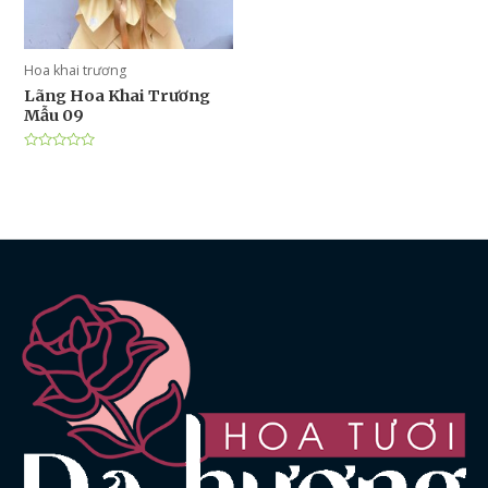
Hoa khai trương
Lãng Hoa Khai Trương
Mẫu 09
Được
xếp
hạng
0
5
sao