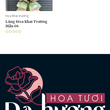
Hoa khai trương
Lãng Hoa Khai Trương
Mẫu 04
Được
xếp
hạng
0
5
sao