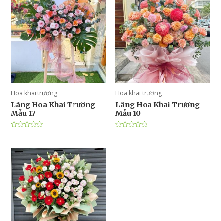
Hoa khai trương
Hoa khai trương
Lãng Hoa Khai Trương
Lãng Hoa Khai Trương
Mẫu 17
Mẫu 10
Được
Được
xếp
xếp
hạng
hạng
0
0
5
5
sao
sao