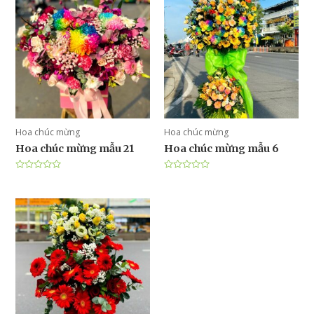
Hoa chúc mừng
Hoa chúc mừng
Hoa chúc mừng mẫu 21
Hoa chúc mừng mẫu 6
Được
Được
xếp
xếp
hạng
hạng
0
0
5
5
sao
sao