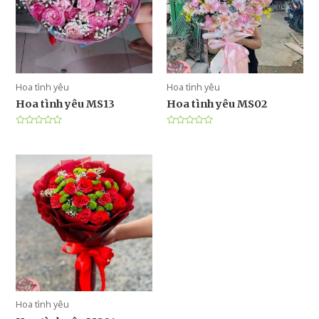
Hoa tình yêu
Hoa tình yêu
Hoa tình yêu MS13
Hoa tình yêu MS02
Được
Được
xếp
xếp
hạng
hạng
0
0
5
5
sao
sao
Hoa tình yêu