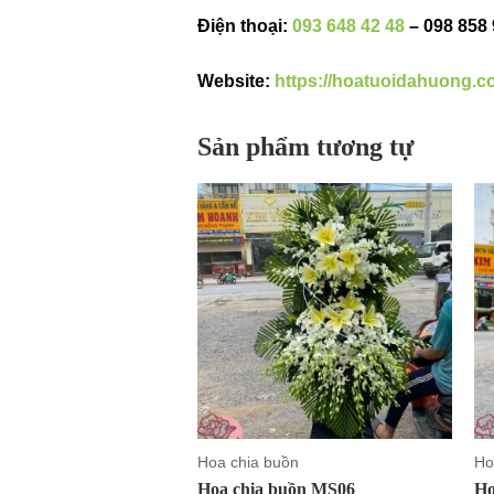
Điện thoại:
093 648 42 48
– 098 858
Website:
https://hoatuoidahuong.c
Sản phẩm tương tự
Hoa chia buồn
Ho
Hoa chia buồn MS06
Ho